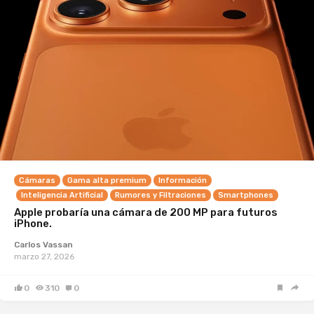
Cámaras
Gama alta premium
Información
Inteligencia Artificial
Rumores y Filtraciones
Smartphones
Apple probaría una cámara de 200 MP para futuros
iPhone.
Carlos Vassan
marzo 27, 2026
0
310
0