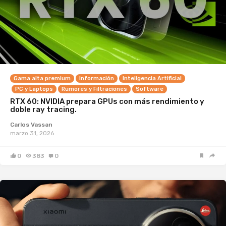
Gama alta premium
Información
Inteligencia Artificial
PC y Laptops
Rumores y Filtraciones
Software
RTX 60: NVIDIA prepara GPUs con más rendimiento y
doble ray tracing.
Carlos Vassan
marzo 31, 2026
0
383
0