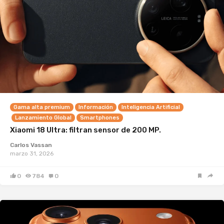
Gama alta premium
Información
Inteligencia Artificial
Lanzamiento Global
Smartphones
Xiaomi 18 Ultra: filtran sensor de 200 MP.
Carlos Vassan
marzo 31, 2026
0
784
0