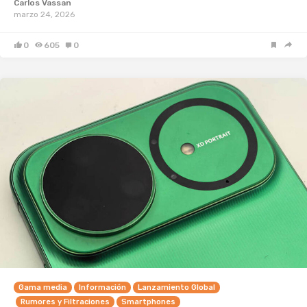
Carlos Vassan
marzo 24, 2026
0
605
0
Gama media
Información
Lanzamiento Global
Rumores y Filtraciones
Smartphones