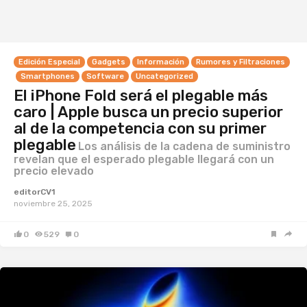
Edición Especial
Gadgets
Información
Rumores y Filtraciones
Smartphones
Software
Uncategorized
El iPhone Fold será el plegable más
caro | Apple busca un precio superior
al de la competencia con su primer
plegable
Los análisis de la cadena de suministro
revelan que el esperado plegable llegará con un
precio elevado
editorCV1
noviembre 25, 2025
0
529
0