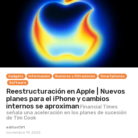
Gadgets
Información
Rumores y Filtraciones
Smartphones
Software
Reestructuración en Apple | Nuevos
planes para el iPhone y cambios
internos se aproximan
Financial Times
señala una aceleración en los planes de sucesión
de Tim Cook
editorCV1
noviembre 19, 2025