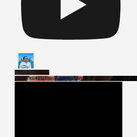
Vídeo de YouTube
VVVWTXB4Z1Z5NmVvTUQ4SHJaYTY4SzJ3LmQ0NUVuQUFlU