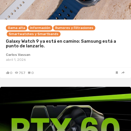
Gama alta
Información
Rumores y Filtraciones
Smartwatches y Smartbands
Galaxy Watch 9 ya está en camino: Samsung está a
punto de lanzarlo.
Carlos Vassan
abril 1, 2026
0
757
0