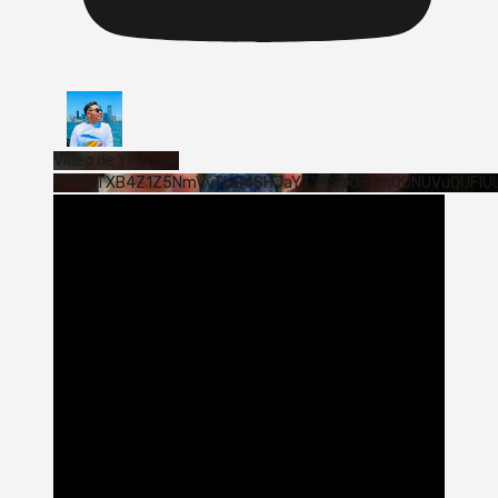
Vídeo de YouTube
VVVWTXB4Z1Z5NmVvTUQ4SHJaYTY4SzJ3LmQ0NUVuQUFlU