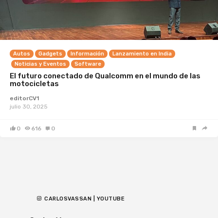
Autos
Gadgets
Información
Lanzamiento en India
Noticias y Eventos
Software
El futuro conectado de Qualcomm en el mundo de las
motocicletas
editorCV1
julio 30, 2025
0
616
0
CARLOSVASSAN | YOUTUBE