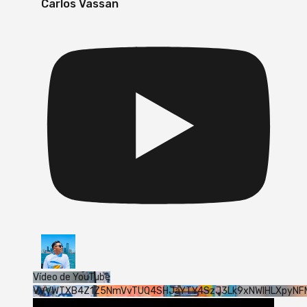
Carlos Vassan
Vídeo de YouTube
VVVWTXB4Z1Z5NmVvTUQ4SHJaYTY4SzJ3Lk9xNWlHLXpyNF