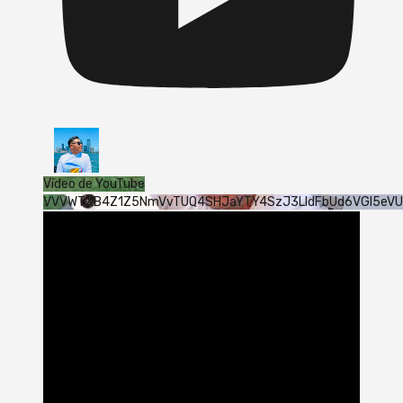
Vídeo de YouTube
VVVWTXB4Z1Z5NmVvTUQ4SHJaYTY4SzJ3LldFbUd6VGI5eV