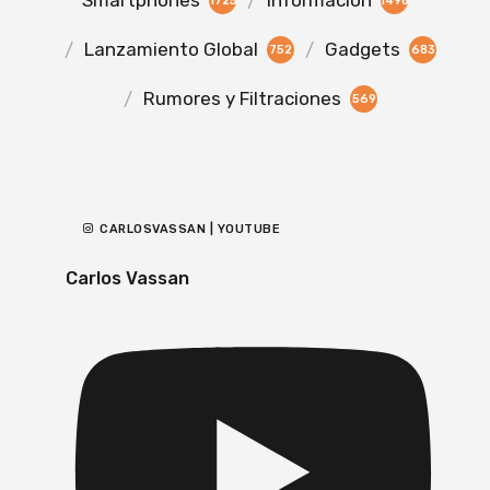
Smartphones
Información
1725
1498
Lanzamiento Global
Gadgets
752
683
Rumores y Filtraciones
569
CARLOSVASSAN | YOUTUBE
Carlos Vassan