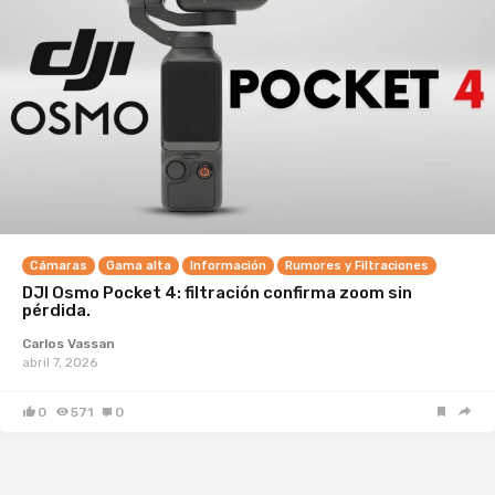
Cámaras
Gama alta
Información
Rumores y Filtraciones
DJI Osmo Pocket 4: filtración confirma zoom sin
pérdida.
Carlos Vassan
abril 7, 2026
0
571
0