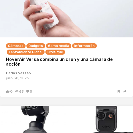
Cámaras
Gadgets
Gama media
Información
Lanzamiento Global
LifeStyle
HoverAir Versa combina un dron y una cámara de
acción
Carlos Vassan
julio 30, 2026
0
63
0