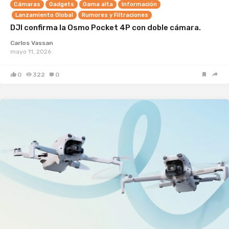
Cámaras
Gadgets
Gama alta
Información
Lanzamiento Global
Rumores y Filtraciones
DJI confirma la Osmo Pocket 4P con doble cámara.
Carlos Vassan
mayo 11, 2026
0
322
0