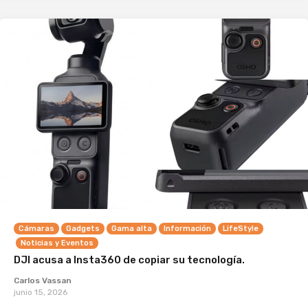
Cámaras
Gadgets
Gama alta
Información
LifeStyle
Noticias y Eventos
DJI acusa a Insta360 de copiar su tecnología.
Carlos Vassan
junio 15, 2026