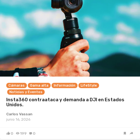
Cámaras
Gama alta
Información
LifeStyle
Noticias y Eventos
Insta360 contraataca y demanda a DJI en Estados
Unidos.
Carlos Vassan
junio 16, 2026
0
199
0