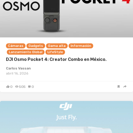
Cámaras
Gadgets
Gama alta
Información
Lanzamiento Global
LifeStyle
DJI Osmo Pocket 4: Creator Combo en México.
Carlos Vassan
abril 16, 2026
0
505
0