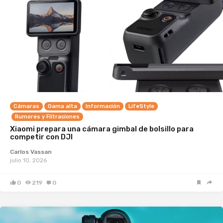
Cámaras
Gama alta
Información
LifeStyle
Rumores y Filtraciones
Xiaomi prepara una cámara gimbal de bolsillo para
competir con DJI
Carlos Vassan
julio 10, 2026
0
219
0