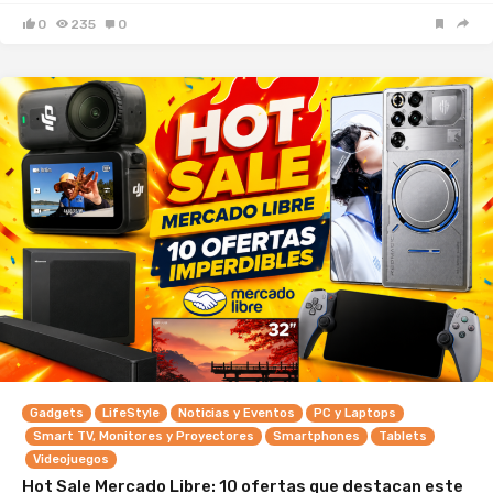
0
235
0
Gadgets
LifeStyle
Noticias y Eventos
PC y Laptops
Smart TV, Monitores y Proyectores
Smartphones
Tablets
Videojuegos
Hot Sale Mercado Libre: 10 ofertas que destacan este