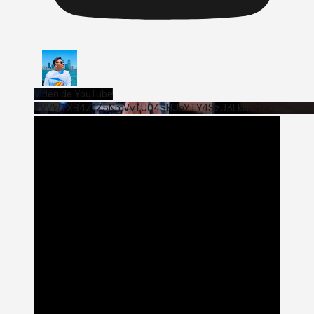
Vídeo de YouTube
VVVWTXB4Z1Z5NmVvTUQ4SHJaYTY4SzJ3LklYcnZxUjExS0s