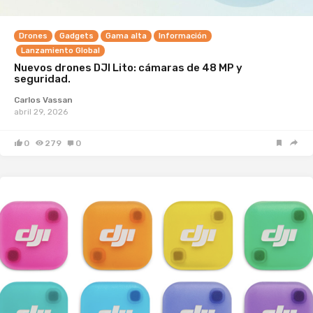
Drones
Gadgets
Gama alta
Información
Lanzamiento Global
Nuevos drones DJI Lito: cámaras de 48 MP y
seguridad.
Carlos Vassan
abril 29, 2026
0
279
0