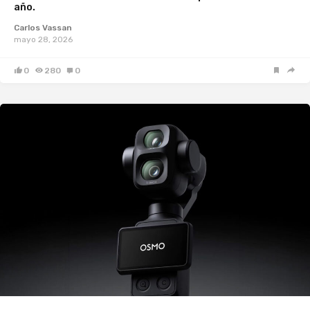
año.
Carlos Vassan
mayo 28, 2026
0
280
0