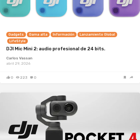
Gadgets
Gama alta
Información
Lanzamiento Global
LifeStyle
DJI Mic Mini 2: audio profesional de 24 bits.
Carlos Vassan
abril 29, 2026
0
223
0