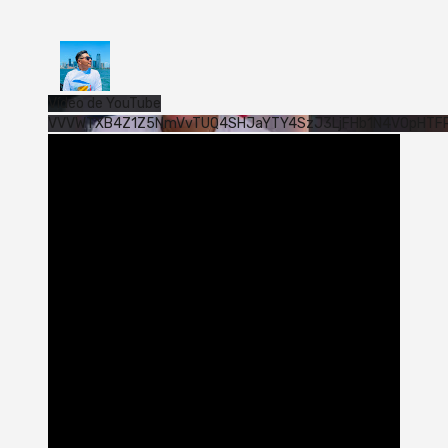
Vídeo de YouTube
VVVWTXB4Z1Z5NmVvTUQ4SHJaYTY4SzJ3LjFHb1N4V0pHTF