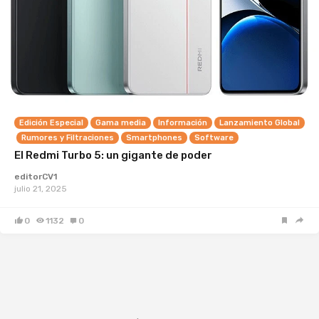
Edición Especial
Gama media
Información
Lanzamiento Global
Rumores y Filtraciones
Smartphones
Software
El Redmi Turbo 5: un gigante de poder
editorCV1
julio 21, 2025
0
1132
0