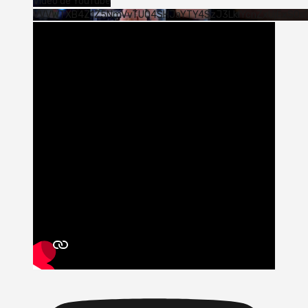
Vídeo de YouTube
VVVWTXB4Z1Z5NmVvTUQ4SHJaYTY4SzJ3LklYcnZxUjExS0s