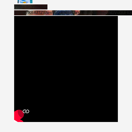
Vídeo de YouTube
VVVWTXB4Z1Z5NmVvTUQ4SHJaYTY4SzJ3LmQ0NUVuQUFlU