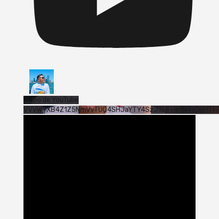
Vídeo de YouTube
VVVWTXB4Z1Z5NmVvTUQ4SHJaYTY4SzJ3LjFHb1N4V0pHTF