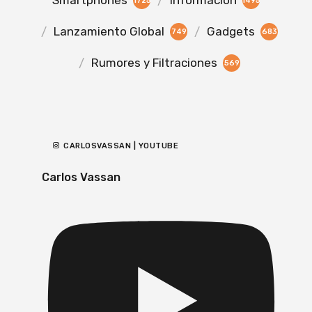
Smartphones
Información
1725
1495
Lanzamiento Global
Gadgets
749
683
Rumores y Filtraciones
569
CARLOSVASSAN | YOUTUBE
Carlos Vassan