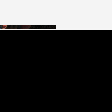
SHJaYTY4SzJ3LmQ0NUVuQUFlUU9r