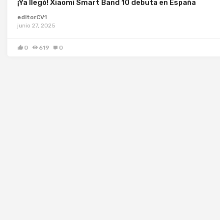
¡Ya llegó! Xiaomi Smart Band 10 debuta en España
editorCV1
junio 27, 2025
0
619
0