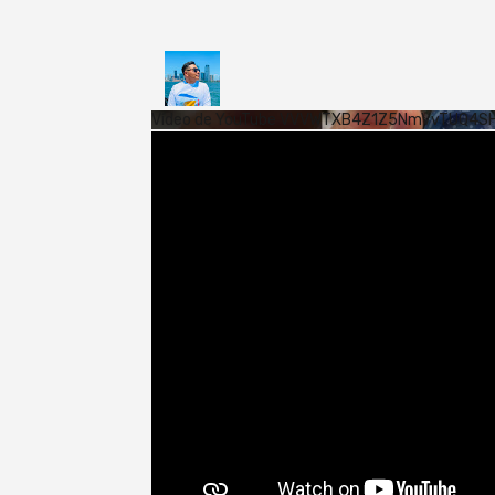
Vídeo de YouTube VVVWTXB4Z1Z5NmVvTUQ4