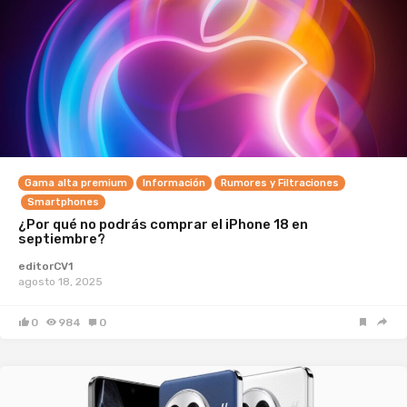
Gama alta premium
Información
Rumores y Filtraciones
Smartphones
¿Por qué no podrás comprar el iPhone 18 en
septiembre?
editorCV1
agosto 18, 2025
0
984
0