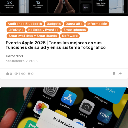
Audífonos Bluetooth
Gadgets
Gama alta
Información
LifeStyle
Noticias y Eventos
Smartphones
Smartwatches y Smartbands
Software
Evento Apple 2025 | Todas las mejoras en sus
funciones de salud y en su sistema fotográfico
editorCV1
septiembre 9, 2025
0
740
0