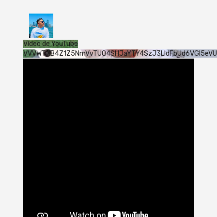
Vídeo de YouTube
VVVWTXB4Z1Z5NmVvTUQ4SHJaYTY4SzJ3LldFbUd6VGI5eV