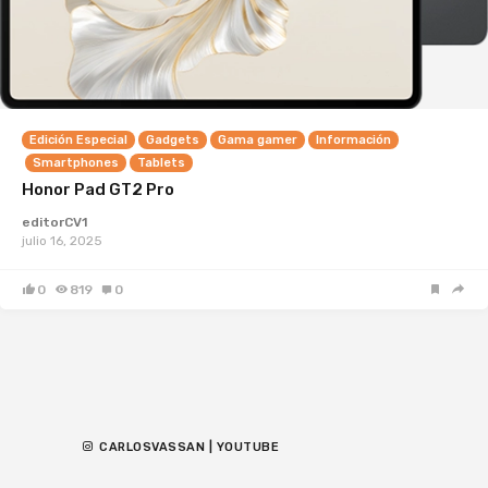
Edición Especial
Gadgets
Gama gamer
Información
Smartphones
Tablets
Honor Pad GT2 Pro
editorCV1
julio 16, 2025
0
819
0
CARLOSVASSAN | YOUTUBE