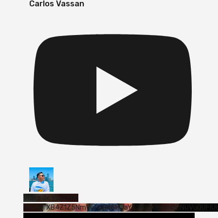
Carlos Vassan
Vídeo de YouTube
VVVWTXB4Z1Z5NmVvTUQ4SHJaYTY4SzJ3LmQ0NUVuQUFlU