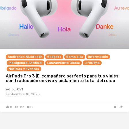
Audífonos Bluetooth
Gadgets
Gama alta
Información
Inteligencia Artificial
Lanzamiento Global
LifeStyle
Noticias y Eventos
AirPods Pro 3 |El compañero perfecto para tus viajes
con traducción en vivo y aislamiento total del ruido
editorCV1
septiembre 10, 2025
0
813
0