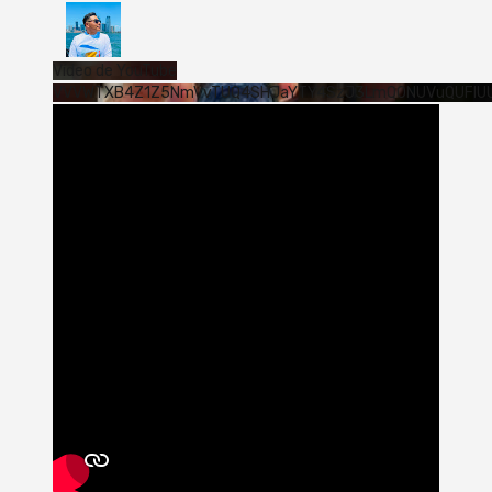
Vídeo de YouTube
VVVWTXB4Z1Z5NmVvTUQ4SHJaYTY4SzJ3LmQ0NUVuQUFlU