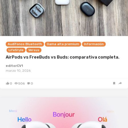
Audífonos Bluetooth
Gama alta premium
Información
LifeStyle
Versus
AirPods vs FreeBuds vs Buds: comparativa completa.
editorCV1
marzo 10, 2026
0
506
0