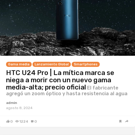
Gama media
Lanzamiento Global
Smartphones
HTC U24 Pro | La mítica marca se
niega a morir con un nuevo gama
media-alta; precio oficial
El fabricante
agregó un zoom óptico y hasta resistencia al agua
admin
agosto 8, 2024
0
1224
0