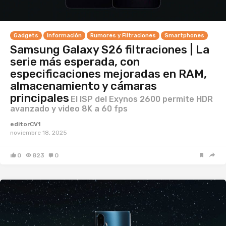
Gadgets
Información
Rumores y Filtraciones
Smartphones
Samsung Galaxy S26 filtraciones | La
serie más esperada, con
especificaciones mejoradas en RAM,
almacenamiento y cámaras
principales
El ISP del Exynos 2600 permite HDR
avanzado y video 8K a 60 fps
editorCV1
noviembre 18, 2025
0
823
0