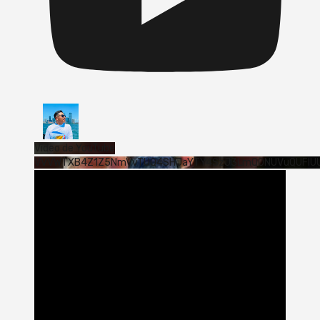
Vídeo de YouTube
VVVWTXB4Z1Z5NmVvTUQ4SHJaYTY4SzJ3LmQ0NUVuQUFlU