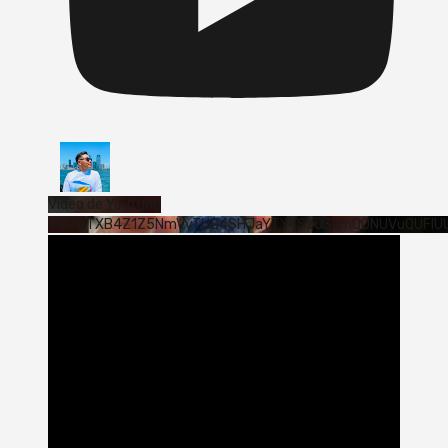
Vídeo de YouTube
VVVWTXB4Z1Z5NmVvTUQ4SHJaYTY4SzJ3LmQ0NUVuQUFlU