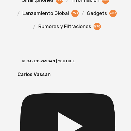
Smartphones
Información
1727
1500
Lanzamiento Global
Gadgets
753
683
Rumores y Filtraciones
570
CARLOSVASSAN | YOUTUBE
Carlos Vassan