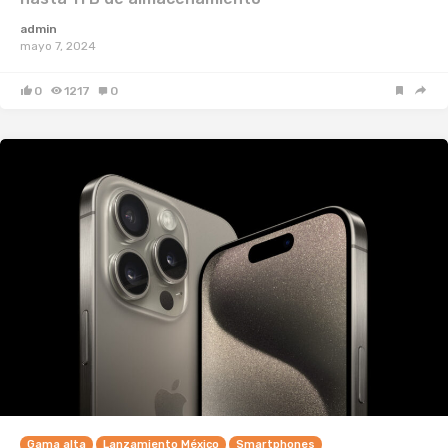
admin
mayo 7, 2024
0
1217
0
Gama alta
Lanzamiento México
Smartphones