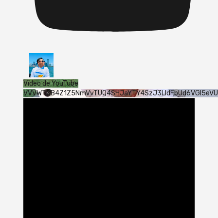
Vídeo de YouTube
VVVWTXB4Z1Z5NmVvTUQ4SHJaYTY4SzJ3LldFbUd6VGI5eV