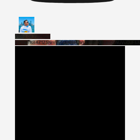
Vídeo de YouTube
VVVWTXB4Z1Z5NmVvTUQ4SHJaYTY4SzJ3LmQ0NUVuQUFlU