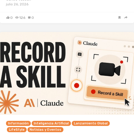
julio 26, 2026
0
126
0
Información
Inteligencia Artificial
Lanzamiento Global
LifeStyle
Noticias y Eventos