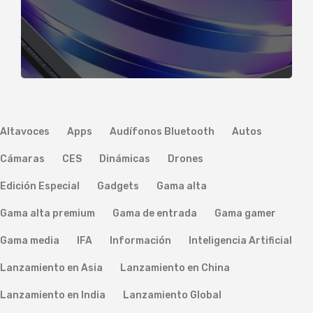
Altavoces
Apps
Audífonos Bluetooth
Autos
Cámaras
CES
Dinámicas
Drones
Edición Especial
Gadgets
Gama alta
Gama alta premium
Gama de entrada
Gama gamer
Gama media
IFA
Información
Inteligencia Artificial
Lanzamiento en Asia
Lanzamiento en China
Lanzamiento en India
Lanzamiento Global